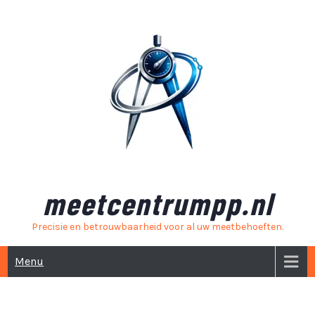
Skip
to
content
meetcentrumpp.nl
Precisie en betrouwbaarheid voor al uw meetbehoeften.
Menu