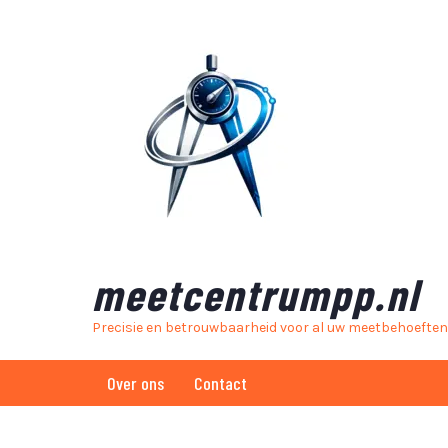
Skip
to
content
meetcentrumpp.nl
Precisie en betrouwbaarheid voor al uw meetbehoeften
Over ons
Contact