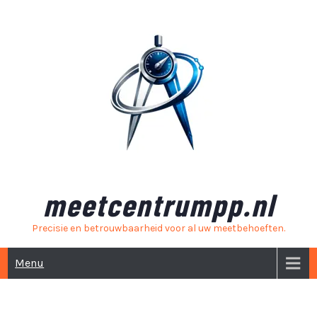
Skip
to
content
meetcentrumpp.nl
Precisie en betrouwbaarheid voor al uw meetbehoeften.
Menu