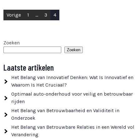
Berichten
Vorige
1
…
3
4
paginering
Zoeken
Zoeken
Laatste artikelen
Het Belang van Innovatief Denken: Wat Is Innovatief en
Waarom Is Het Cruciaal?
Optimaal auto-onderhoud voor veilig en betrouwbaar
rijden
Het Belang van Betrouwbaarheid en Validiteit in
Onderzoek
Het Belang van Betrouwbare Relaties in een Wereld vol
Verandering