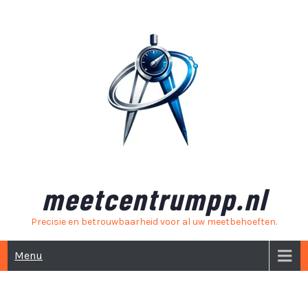
Skip
to
content
meetcentrumpp.nl
Precisie en betrouwbaarheid voor al uw meetbehoeften.
Menu