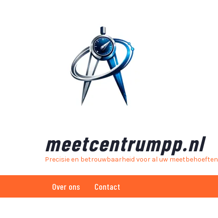
Skip
to
content
meetcentrumpp.nl
Precisie en betrouwbaarheid voor al uw meetbehoeften
Over ons
Contact