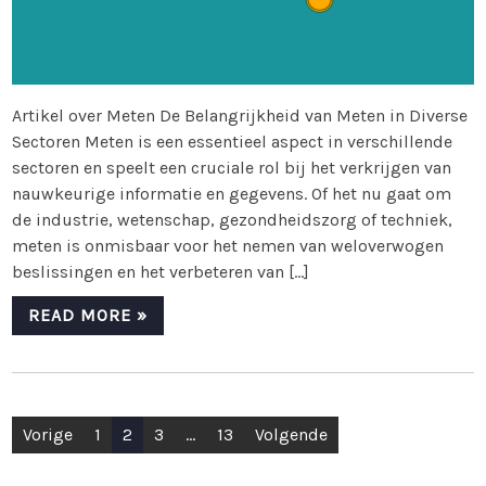
Artikel over Meten De Belangrijkheid van Meten in Diverse
Sectoren Meten is een essentieel aspect in verschillende
sectoren en speelt een cruciale rol bij het verkrijgen van
nauwkeurige informatie en gegevens. Of het nu gaat om
de industrie, wetenschap, gezondheidszorg of techniek,
meten is onmisbaar voor het nemen van weloverwogen
beslissingen en het verbeteren van […]
READ MORE »
Berichten
Vorige
1
2
3
…
13
Volgende
paginering