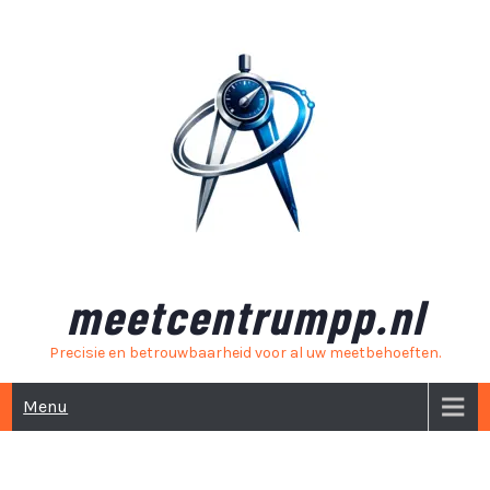
Skip
to
content
meetcentrumpp.nl
Precisie en betrouwbaarheid voor al uw meetbehoeften.
Menu