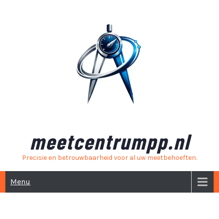
Skip
to
content
meetcentrumpp.nl
Precisie en betrouwbaarheid voor al uw meetbehoeften.
Menu