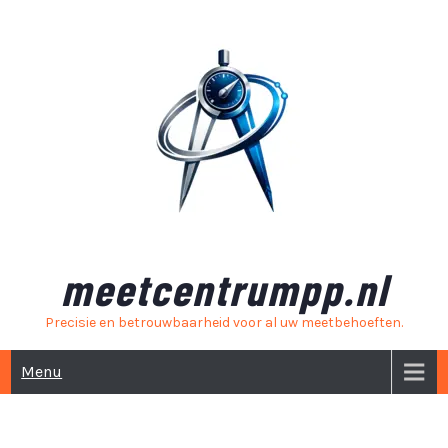
Skip
to
content
meetcentrumpp.nl
Precisie en betrouwbaarheid voor al uw meetbehoeften.
Menu