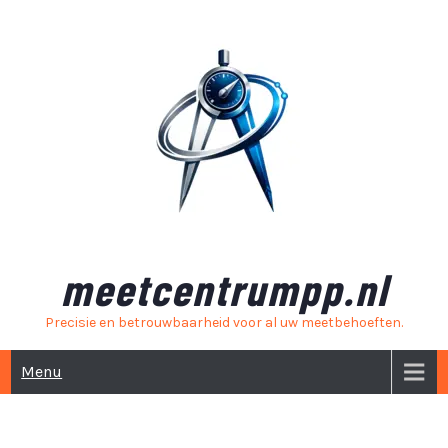
Skip
to
content
meetcentrumpp.nl
Precisie en betrouwbaarheid voor al uw meetbehoeften.
Menu