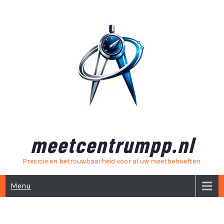
Skip
to
content
meetcentrumpp.nl
Precisie en betrouwbaarheid voor al uw meetbehoeften.
Menu