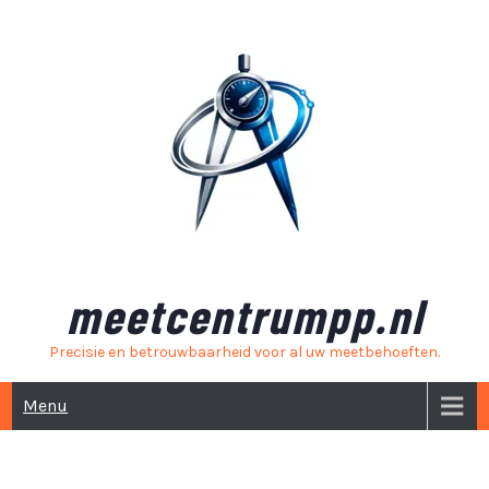
Skip
to
content
meetcentrumpp.nl
Precisie en betrouwbaarheid voor al uw meetbehoeften.
Menu