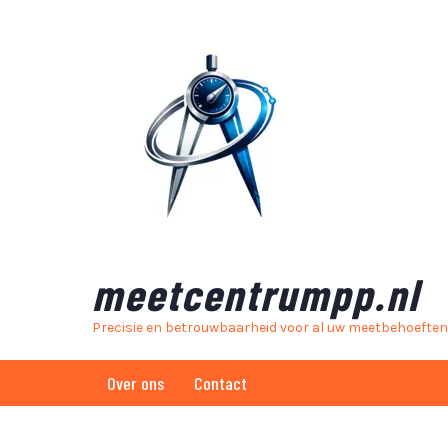
Skip
to
content
meetcentrumpp.nl
Precisie en betrouwbaarheid voor al uw meetbehoeften
Over ons
Contact