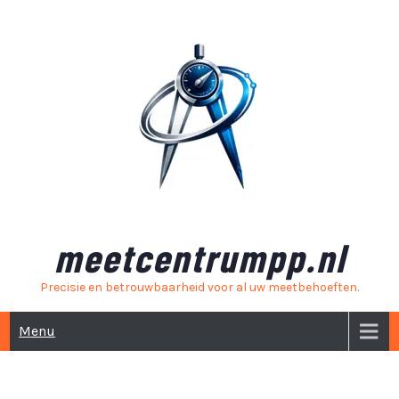
Skip
to
content
meetcentrumpp.nl
Precisie en betrouwbaarheid voor al uw meetbehoeften.
Menu