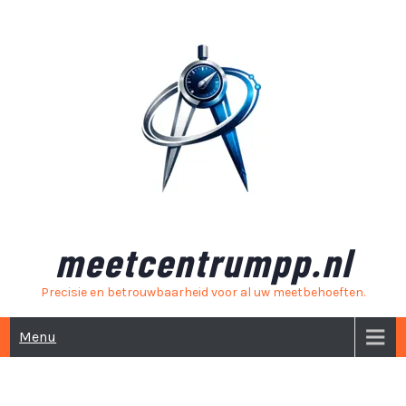
Skip
to
content
meetcentrumpp.nl
Precisie en betrouwbaarheid voor al uw meetbehoeften.
Menu