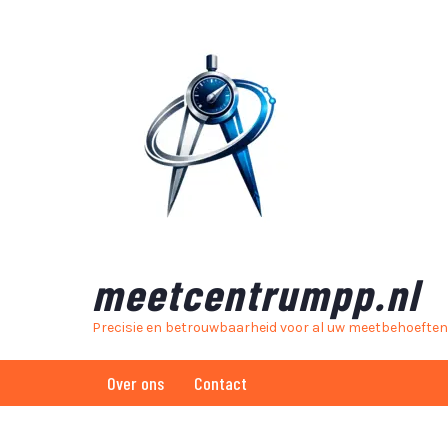
Skip
to
content
meetcentrumpp.nl
Precisie en betrouwbaarheid voor al uw meetbehoeften
Over ons
Contact