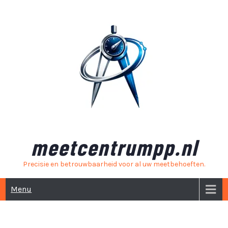
Skip
to
content
meetcentrumpp.nl
Precisie en betrouwbaarheid voor al uw meetbehoeften.
Menu