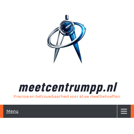
Skip
to
content
meetcentrumpp.nl
Precisie en betrouwbaarheid voor al uw meetbehoeften.
Menu