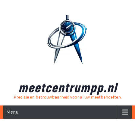
Skip
to
content
meetcentrumpp.nl
Precisie en betrouwbaarheid voor al uw meetbehoeften.
Menu