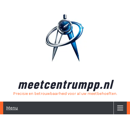
Skip
to
content
meetcentrumpp.nl
Precisie en betrouwbaarheid voor al uw meetbehoeften.
Menu