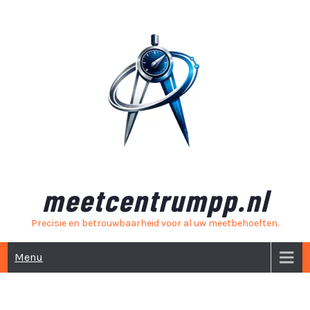
Skip
to
content
meetcentrumpp.nl
Precisie en betrouwbaarheid voor al uw meetbehoeften.
Menu