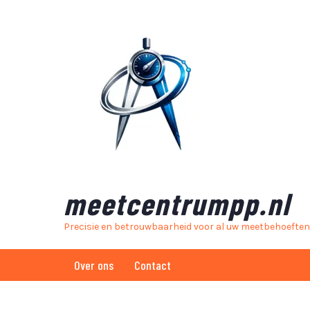
Skip
to
content
meetcentrumpp.nl
Precisie en betrouwbaarheid voor al uw meetbehoeften
Over ons
Contact