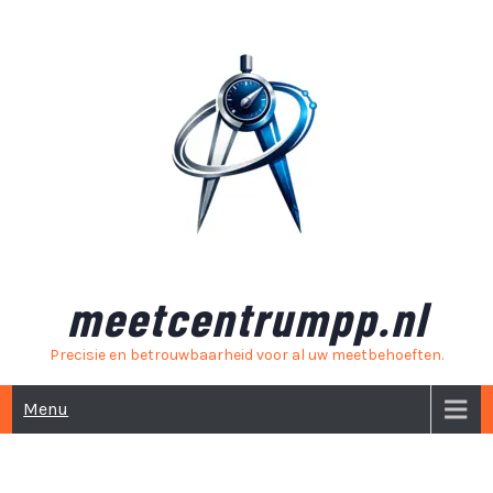
Skip
to
content
meetcentrumpp.nl
Precisie en betrouwbaarheid voor al uw meetbehoeften.
Menu