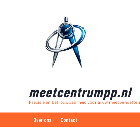
Skip
to
content
meetcentrumpp.nl
Precisie en betrouwbaarheid voor al uw meetbehoeften
Over ons
Contact