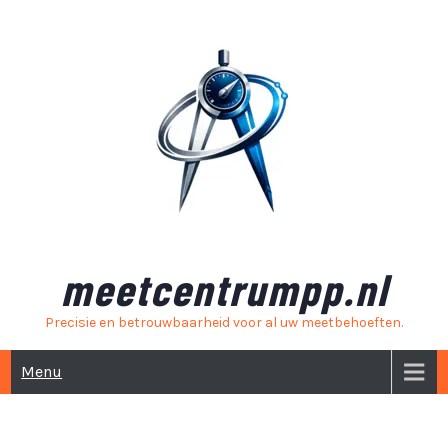
Skip
to
content
meetcentrumpp.nl
Precisie en betrouwbaarheid voor al uw meetbehoeften.
Menu