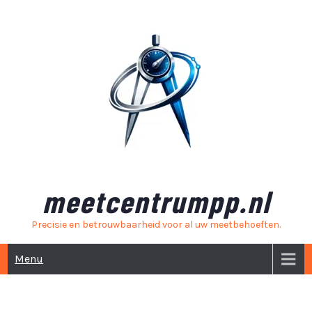
Skip
to
content
meetcentrumpp.nl
Precisie en betrouwbaarheid voor al uw meetbehoeften.
Menu