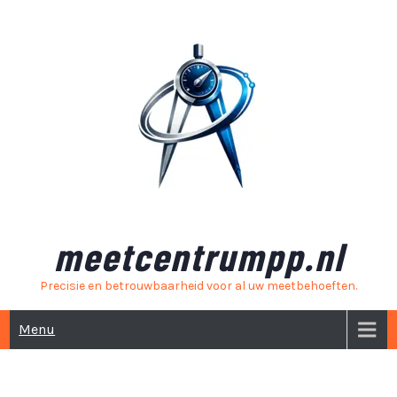
Skip
to
content
meetcentrumpp.nl
Precisie en betrouwbaarheid voor al uw meetbehoeften.
Menu