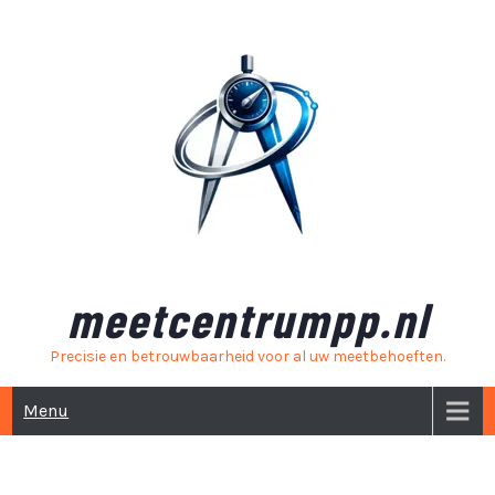
Skip
to
content
meetcentrumpp.nl
Precisie en betrouwbaarheid voor al uw meetbehoeften.
Menu