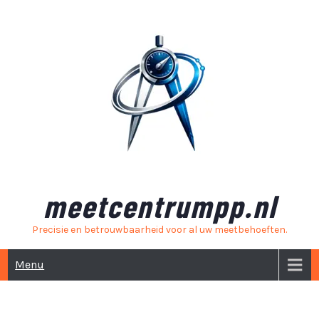
Skip
to
content
meetcentrumpp.nl
Precisie en betrouwbaarheid voor al uw meetbehoeften.
Menu