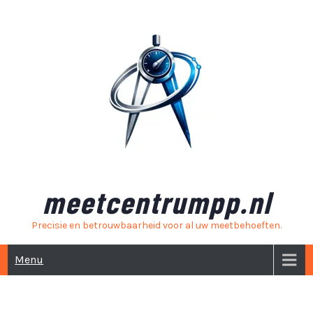
Skip
to
content
meetcentrumpp.nl
Precisie en betrouwbaarheid voor al uw meetbehoeften.
Menu