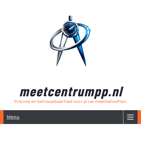
Skip
to
content
meetcentrumpp.nl
Precisie en betrouwbaarheid voor al uw meetbehoeften.
Menu