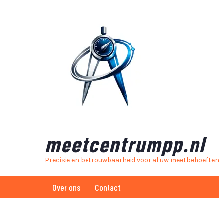
Skip
to
content
meetcentrumpp.nl
Precisie en betrouwbaarheid voor al uw meetbehoeften
Over ons
Contact