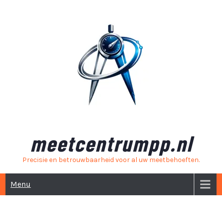
Skip
to
content
meetcentrumpp.nl
Precisie en betrouwbaarheid voor al uw meetbehoeften.
Menu