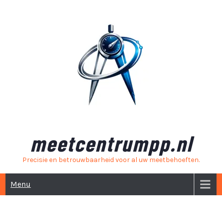
Skip
to
content
meetcentrumpp.nl
Precisie en betrouwbaarheid voor al uw meetbehoeften.
Menu