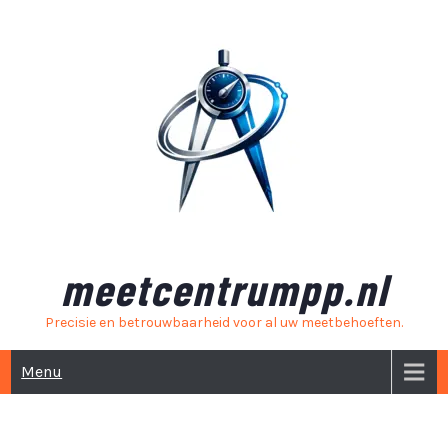
Skip
to
content
meetcentrumpp.nl
Precisie en betrouwbaarheid voor al uw meetbehoeften.
Menu