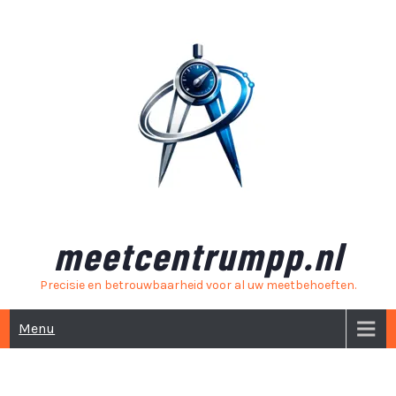
Skip
to
content
meetcentrumpp.nl
Precisie en betrouwbaarheid voor al uw meetbehoeften.
Menu