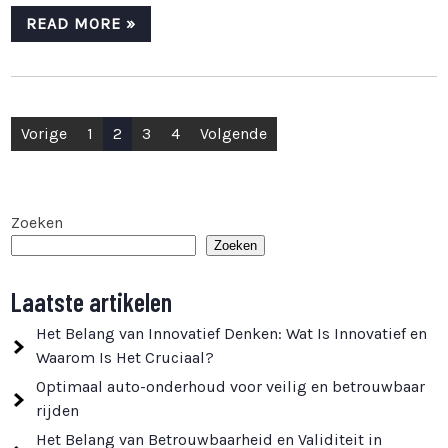
READ MORE »
Berichten
Vorige
1
2
3
4
Volgende
paginering
Zoeken
Zoeken
Laatste artikelen
Het Belang van Innovatief Denken: Wat Is Innovatief en
Waarom Is Het Cruciaal?
Optimaal auto-onderhoud voor veilig en betrouwbaar
rijden
Het Belang van Betrouwbaarheid en Validiteit in