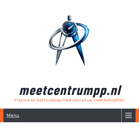
Skip
to
content
meetcentrumpp.nl
Precisie en betrouwbaarheid voor al uw meetbehoeften.
Menu