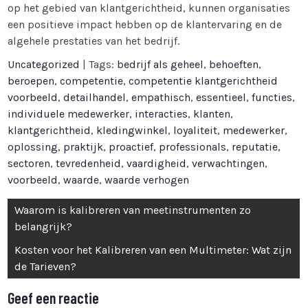
op het gebied van klantgerichtheid, kunnen organisaties
een positieve impact hebben op de klantervaring en de
algehele prestaties van het bedrijf.
Uncategorized
| Tags:
bedrijf als geheel
,
behoeften
,
beroepen
,
competentie
,
competentie klantgerichtheid
voorbeeld
,
detailhandel
,
empathisch
,
essentieel
,
functies
,
individuele medewerker
,
interacties
,
klanten
,
klantgerichtheid
,
kledingwinkel
,
loyaliteit
,
medewerker
,
oplossing
,
praktijk
,
proactief
,
professionals
,
reputatie
,
sectoren
,
tevredenheid
,
vaardigheid
,
verwachtingen
,
voorbeeld
,
waarde
,
waarde verhogen
Bericht
Waarom is kalibreren van meetinstrumenten zo
navigatie
belangrijk?
Kosten voor het Kalibreren van een Multimeter: Wat zijn
de Tarieven?
Geef een reactie