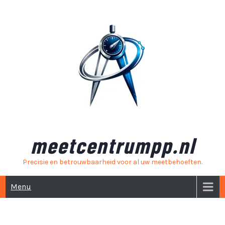
Skip
to
content
meetcentrumpp.nl
Precisie en betrouwbaarheid voor al uw meetbehoeften.
Menu