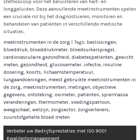
stethoscoop voor het beluisteren van hart- en
longgeluiden. Deze aanvullende meetinstrumenten spelen
een cruciale rol bij het diagnosticeren, monitoren en
behandelen van patiënten in verschillende medische
situaties.
meetinstrumenten in de zorg
| Tags:
beslissingen
,
bloeddruk
,
bloeddrukmeter
,
bloedsuikerspiegel
,
cardiovasculaire gezondheid
,
diabetespatiënten
,
gewicht
meten
,
gezondheid
,
glucosemeter
,
infectie
,
insuline
dosering
,
koorts
,
lichaamstemperatuur
,
lungaandoeningen
,
meest gebruikte meetinstrumenten in
de zorg
,
meetinstrumenten
,
metingen
,
objectieve
gegevens
,
ontsteking
,
oximeter
,
patiënten
,
spiermassa
veranderingen
,
thermometer
,
voedingspatroon
,
weegschaal
,
welzijn
,
zorgsector
,
zorgverleners
,
zuurstofgehalte bloed meten
Bericht
Verbeter uw Bedrijfsprestaties met ISO 9001
navigatie
Kwaliteitsmanagement