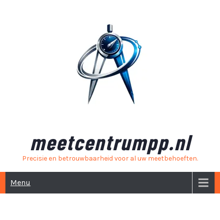
Skip
to
content
meetcentrumpp.nl
Precisie en betrouwbaarheid voor al uw meetbehoeften.
Menu