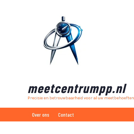
Skip
to
content
meetcentrumpp.nl
Precisie en betrouwbaarheid voor al uw meetbehoeften
Over ons
Contact