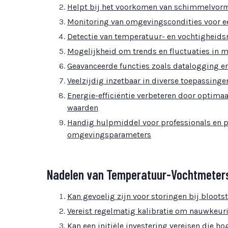
Helpt bij het voorkomen van schimmelvorm
Monitoring van omgevingscondities voor e
Detectie van temperatuur- en vochtigheidsn
Mogelijkheid om trends en fluctuaties in m
Geavanceerde functies zoals datalogging 
Veelzijdig inzetbaar in diverse toepassing
Energie-efficiëntie verbeteren door opti
waarden
Handig hulpmiddel voor professionals en pa
omgevingsparameters
Nadelen van Temperatuur-Vochtmeters
Kan gevoelig zijn voor storingen bij bloot
Vereist regelmatig kalibratie om nauwkeur
Kan een initiële investering vereisen die ho