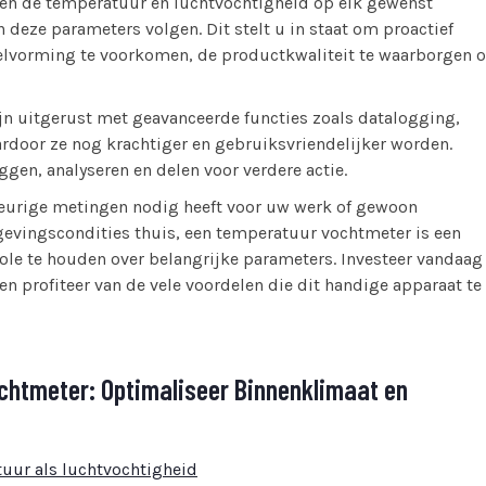
een de temperatuur en luchtvochtigheid op elk gewenst
deze parameters volgen. Dit stelt u in staat om proactief
vorming te voorkomen, de productkwaliteit te waarborgen o
 uitgerust met geavanceerde functies zoals datalogging,
rdoor ze nog krachtiger en gebruiksvriendelijker worden.
en, analyseren en delen voor verdere actie.
keurige metingen nodig heeft voor uw werk of gewoon
gevingscondities thuis, een temperatuur vochtmeter is een
le te houden over belangrijke parameters. Investeer vandaag
n profiteer van de vele voordelen die dit handige apparaat te
chtmeter: Optimaliseer Binnenklimaat en
uur als luchtvochtigheid