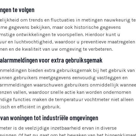
ingen te volgen
lijkheid om trends en fluctuaties in metingen nauwkeurig te
ltime gegevens bekijken, maar ook historische gegevens
omstige ontwikkelingen te voorspellen. Hierdoor kunt u
uur en luchtvochtigheid, waardoor u preventieve maatregelen
n en de kwaliteit van uw omgeving te verbeteren.
 alarmmeldingen voor extra gebruiksgemak
rmmeldingen bieden extra gebruiksgemak bij het gebruik van
kunnen gebruikers meetgegevens eenvoudig vastleggen en
e. Alarmmeldingen waarschuwen gebruikers onmiddellijk wannee
enzen vallen, waardoor snelle actie kan worden ondernomen
dige functies maken de temperatuur vochtmeter niet alleen
ch en efficiënt in gebruik.
, van woningen tot industriële omgevingen
ter is de veelzijdige inzetbaarheid ervan in diverse
evingen. Of het nu gaat om het bewaken van het binnenklimaa