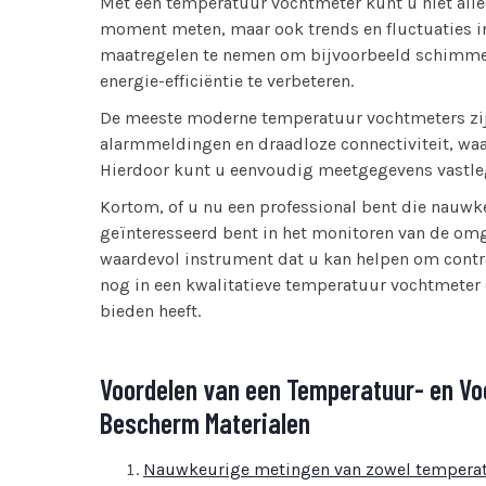
Met een temperatuur vochtmeter kunt u niet all
moment meten, maar ook trends en fluctuaties in 
maatregelen te nemen om bijvoorbeeld schimmel
energie-efficiëntie te verbeteren.
De meeste moderne temperatuur vochtmeters zijn
alarmmeldingen en draadloze connectiviteit, waa
Hierdoor kunt u eenvoudig meetgegevens vastlegg
Kortom, of u nu een professional bent die nauw
geïnteresseerd bent in het monitoren van de om
waardevol instrument dat u kan helpen om contro
nog in een kwalitatieve temperatuur vochtmeter e
bieden heeft.
Voordelen van een Temperatuur- en Vo
Bescherm Materialen
Nauwkeurige metingen van zowel temperat