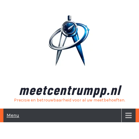
Skip
to
content
meetcentrumpp.nl
Precisie en betrouwbaarheid voor al uw meetbehoeften.
Menu