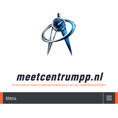
Skip
to
content
meetcentrumpp.nl
Precisie en betrouwbaarheid voor al uw meetbehoeften.
Menu