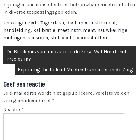
bijdragen aan consistente en betrouwbare meetresultaten
in diverse toepassingsgebieden.
Uncategorized
| Tags:
dash
,
dash meetinstrument
,
handleiding
,
kalibratie
,
meetinstrument
,
nauwkeurige
metingen
,
sensoren
,
stof
,
vocht
,
voorschriften
Bericht
De Betekenis van Innovatie in de Zorg: Wat Houdt het
navigatie
Precies In?
Exploring the Role of Meetinstrumenten in de Zorg
Geef een reactie
Je e-mailadres wordt niet gepubliceerd.
Vereiste velden
zijn gemarkeerd met
*
Reactie
*