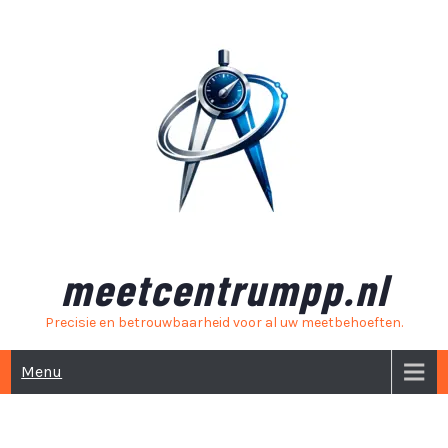
Skip
to
content
meetcentrumpp.nl
Precisie en betrouwbaarheid voor al uw meetbehoeften.
Menu