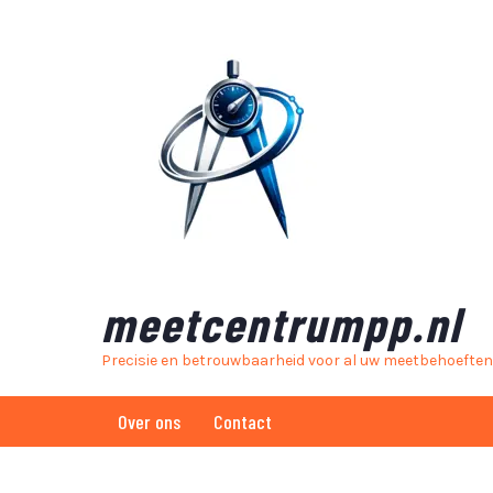
Skip
to
content
meetcentrumpp.nl
Precisie en betrouwbaarheid voor al uw meetbehoeften
Over ons
Contact