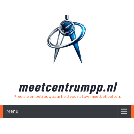
Skip
to
content
meetcentrumpp.nl
Precisie en betrouwbaarheid voor al uw meetbehoeften.
Menu