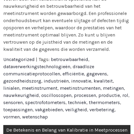
nauwkeurigheid en betrouwbaarheid van het
meetinstrument worden gewaarborgd. Een professionele
onderhoudsbeurt kan eventuele slijtage of defecten tijdig
opsporen en verhelpen, waardoor de prestaties van het
meetinstrument optimaal blijven. Zo kunt u blijven
vertrouwen op de juistheid van de metingen en de
kwaliteit van de gegevens die worden verzameld.
Uncategorized
| Tags:
betrouwbaarheid
,
dataverwerkingstechnologieën
,
draadloze
communicatieprotocollen
,
efficiëntie
,
gegevens
,
gezondheidszorg
,
industrieën
,
innovatie
,
kwaliteit
,
linialen
,
meetinstrument
,
meetinstrumenten
,
metingen
,
nauwkeurigheid
,
oscilloscopen
,
processen
,
productie
,
rol
,
sensoren
,
spectrofotometers
,
techniek
,
thermometers
,
toepassingen
,
vakgebieden
,
veiligheid
,
verbetering
,
vormen
,
wetenschap
Bericht
De Betekenis en Belang van Kalibratie in Meetprocessen