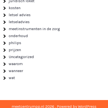
juridisch loket
kosten
letsel advies
letseladvies
meetinstrumenten in de zorg
onderhoud
philips
prijzen
Uncategorized
waarom
wanneer
wat
meetcentrumpp.nl 2026 . Powered by WordPress