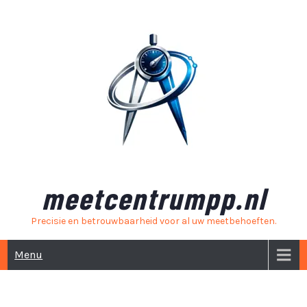
Skip
to
content
meetcentrumpp.nl
Precisie en betrouwbaarheid voor al uw meetbehoeften.
Menu