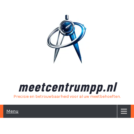
Skip
to
content
meetcentrumpp.nl
Precisie en betrouwbaarheid voor al uw meetbehoeften.
Menu