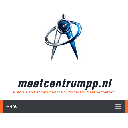
Skip
to
content
meetcentrumpp.nl
Precisie en betrouwbaarheid voor al uw meetbehoeften.
Menu