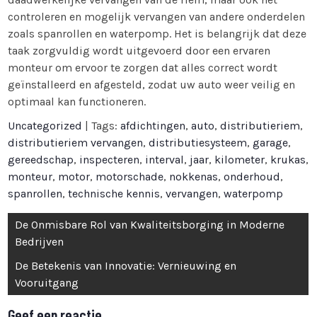
controleren en mogelijk vervangen van andere onderdelen
zoals spanrollen en waterpomp. Het is belangrijk dat deze
taak zorgvuldig wordt uitgevoerd door een ervaren
monteur om ervoor te zorgen dat alles correct wordt
geïnstalleerd en afgesteld, zodat uw auto weer veilig en
optimaal kan functioneren.
Uncategorized
| Tags:
afdichtingen
,
auto
,
distributieriem
,
distributieriem vervangen
,
distributiesysteem
,
garage
,
gereedschap
,
inspecteren
,
interval
,
jaar
,
kilometer
,
krukas
,
monteur
,
motor
,
motorschade
,
nokkenas
,
onderhoud
,
spanrollen
,
technische kennis
,
vervangen
,
waterpomp
Bericht
De Onmisbare Rol van Kwaliteitsborging in Moderne
navigatie
Bedrijven
De Betekenis van Innovatie: Vernieuwing en
Vooruitgang
Geef een reactie