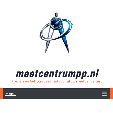
Skip
to
content
meetcentrumpp.nl
Precisie en betrouwbaarheid voor al uw meetbehoeften.
Menu