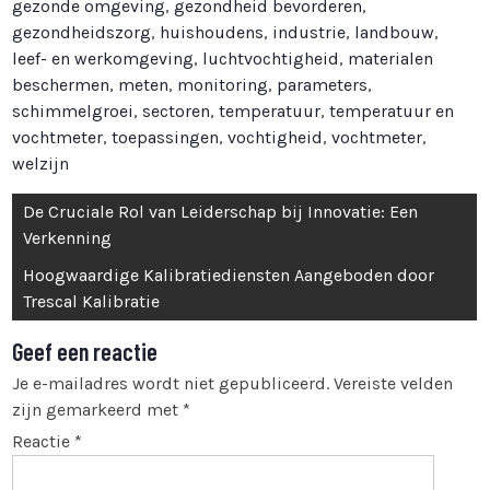
gezonde omgeving
,
gezondheid bevorderen
,
gezondheidszorg
,
huishoudens
,
industrie
,
landbouw
,
leef- en werkomgeving
,
luchtvochtigheid
,
materialen
beschermen
,
meten
,
monitoring
,
parameters
,
schimmelgroei
,
sectoren
,
temperatuur
,
temperatuur en
vochtmeter
,
toepassingen
,
vochtigheid
,
vochtmeter
,
welzijn
Bericht
De Cruciale Rol van Leiderschap bij Innovatie: Een
navigatie
Verkenning
Hoogwaardige Kalibratiediensten Aangeboden door
Trescal Kalibratie
Geef een reactie
Je e-mailadres wordt niet gepubliceerd.
Vereiste velden
zijn gemarkeerd met
*
Reactie
*