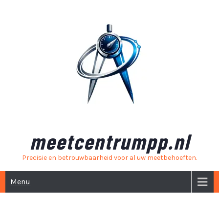
Skip
to
content
meetcentrumpp.nl
Precisie en betrouwbaarheid voor al uw meetbehoeften.
Menu