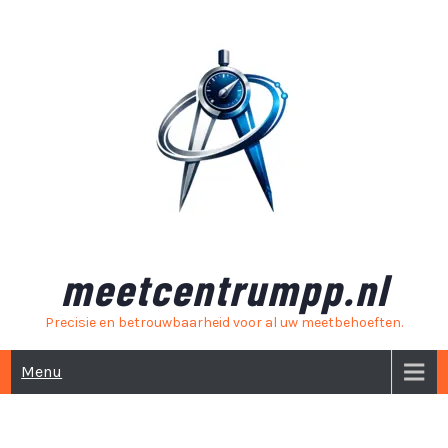
Skip
to
content
meetcentrumpp.nl
Precisie en betrouwbaarheid voor al uw meetbehoeften.
Menu