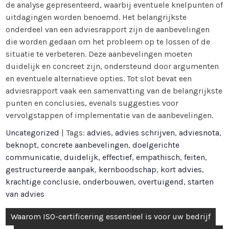
de analyse gepresenteerd, waarbij eventuele knelpunten of
uitdagingen worden benoemd. Het belangrijkste
onderdeel van een adviesrapport zijn de aanbevelingen
die worden gedaan om het probleem op te lossen of de
situatie te verbeteren. Deze aanbevelingen moeten
duidelijk en concreet zijn, ondersteund door argumenten
en eventuele alternatieve opties. Tot slot bevat een
adviesrapport vaak een samenvatting van de belangrijkste
punten en conclusies, evenals suggesties voor
vervolgstappen of implementatie van de aanbevelingen.
Uncategorized
| Tags:
advies
,
advies schrijven
,
adviesnota
,
beknopt
,
concrete aanbevelingen
,
doelgerichte
communicatie
,
duidelijk
,
effectief
,
empathisch
,
feiten
,
gestructureerde aanpak
,
kernboodschap
,
kort advies
,
krachtige conclusie
,
onderbouwen
,
overtuigend
,
starten
van advies
Bericht
Waarom ISO-certificering essentieel is voor uw bedrijf